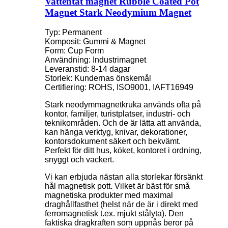
Vattentät magnet Rubble Coated Pot
Magnet Stark Neodymium Magnet
Typ: Permanent
Komposit: Gummi & Magnet
Form: Cup Form
Användning: Industrimagnet
Leveranstid: 8-14 dagar
Storlek: Kundernas önskemål
Certifiering: ROHS, ISO9001, IAFT16949
Stark neodymmagnetkruka används ofta på
kontor, familjer, turistplatser, industri- och
teknikområden. Och de är lätta att använda,
kan hänga verktyg, knivar, dekorationer,
kontorsdokument säkert och bekvämt.
Perfekt för ditt hus, köket, kontoret i ordning,
snyggt och vackert.
Vi kan erbjuda nästan alla storlekar försänkt
hål magnetisk pott. Vilket är bäst för små
magnetiska produkter med maximal
draghållfasthet (helst när de är i direkt med
ferromagnetisk t.ex. mjukt stålyta). Den
faktiska dragkraften som uppnås beror på