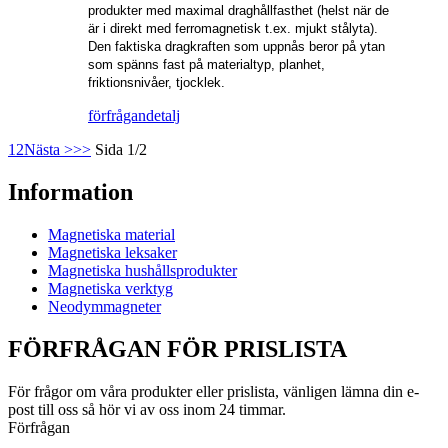
produkter med maximal draghållfasthet (helst när de
är i direkt med ferromagnetisk t.ex. mjukt stålyta).
Den faktiska dragkraften som uppnås beror på ytan
som spänns fast på materialtyp, planhet,
friktionsnivåer, tjocklek.
förfrågan
detalj
1
2
Nästa >
>>
Sida 1/2
Information
Magnetiska material
Magnetiska leksaker
Magnetiska hushållsprodukter
Magnetiska verktyg
Neodymmagneter
FÖRFRÅGAN FÖR PRISLISTA
För frågor om våra produkter eller prislista, vänligen lämna din e-
post till oss så hör vi av oss inom 24 timmar.
Förfrågan