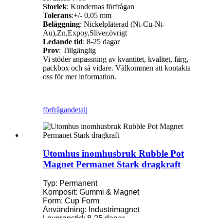
Storlek
: Kundernas förfrågan
Tolerans
:+/- 0,05 mm
Beläggning
: Nickelpläterad (Ni-Cu-Ni-
Au),Zn,Expoy,Sliver,övrigt
Ledande tid
: 8-25 dagar
Prov
: Tillgänglig
Vi stöder anpassning av kvantitet, kvalitet, färg,
packbox och så vidare. Välkommen att kontakta
oss för mer information.
förfrågan
detalj
Utomhus inomhusbruk Rubble Pot
Magnet Permanet Stark dragkraft
Typ: Permanent
Komposit: Gummi & Magnet
Form: Cup Form
Användning: Industrimagnet