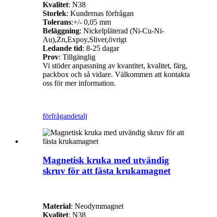
Kvalitet
: N38
Storlek
: Kundernas förfrågan
Tolerans
:+/- 0,05 mm
Beläggning
: Nickelpläterad (Ni-Cu-Ni-
Au),Zn,Expoy,Sliver,övrigt
Ledande tid
: 8-25 dagar
Prov
: Tillgänglig
Vi stöder anpassning av kvantitet, kvalitet, färg,
packbox och så vidare. Välkommen att kontakta
oss för mer information.
förfrågan
detalj
Magnetisk kruka med utvändig
skruv för att fästa krukamagnet
Material
: Neodymmagnet
Kvalitet
: N38