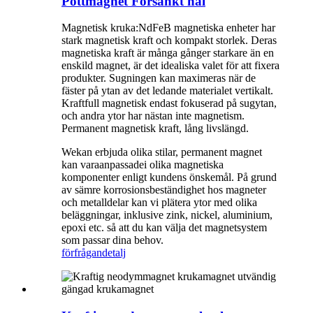
Pottmagnet Försänkt hål
Magnetisk kruka:
NdFeB magnetiska enheter har
stark magnetisk kraft och kompakt storlek. Deras
magnetiska kraft är många gånger starkare än en
enskild magnet, är det idealiska valet för att fixera
produkter. Sugningen kan maximeras när de
fäster på ytan av det ledande materialet vertikalt.
Kraftfull magnetisk endast fokuserad på sugytan,
och andra ytor har nästan inte magnetism.
Permanent magnetisk kraft, lång livslängd.
We
kan erbjuda olika stilar, permanent magnet
kan vara
anpassade
i olika magnetiska
komponenter enligt kundens önskemål. På grund
av sämre korrosionsbeständighet hos magneter
och metalldelar kan vi plätera ytor med olika
beläggningar, inklusive zink, nickel, aluminium,
epoxi etc. så att du kan välja det magnetsystem
som passar dina behov.
förfrågan
detalj