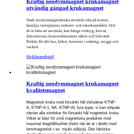
Kraftig neodymmagnet krukamagnet
utvändig gängad krukamagnet
Stark neodymmagnetkruka används ofta på kontor,
familjer, turistplatser, industri- och teknikområden. Och
de är lätta att använda, kan hänga verktyg, knivar,
dekorationer, kontorsdokument säkert och bekvämt.
Perfekt för ditt hus, köket, kontoret i ordning, snyggt och
vackert.
förfrågan
detalj
Kraftig neodymmagnet krukamagnet
kvalitetsmagnet
Magnetisk kruka med försänkt hål inkluderar KTNP-
A, KTNP-A-1, NA, KTNP-AL fyra typer, vi kan erbjuda
nästan alla storlekar för försänkt hål magnetisk kruka.
Vilket är bäst för små magnetiska produkter med
maximal draghållfasthet (helst när de är i direkt med
ferromagnetisk t.ex. mjukt stålyta). Den faktiska