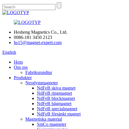
Hesheng Magnetics Co., Ltd.
0086-181 3450 2123
hs15@magnet-expert.com
English
Hem
Om oss
Fabriksrundtur
Produkter
Neodymmagneter
NdFeB skiva magnet
NdFeB ringmagnet
NdFeB blockmagnet
NdFeB bågmagnet
NdFeB specialmagnet
NdFeB försänkt magnet
Magnetiska material
SmCo magneter