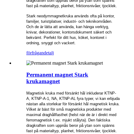
dragkraften som uppnås beror på ytan som spänns
fast på materialtyp, planhet, friktionsnivåer, tjocklek.
Stark neodymmagnetkruka används ofta på kontor,
familjer, turistplatser, industri- och teknikområden.
Och de är lätta att använda, kan hänga verktyg,
knivar, dekorationer, kontorsdokument säkert och
bekvämt. Perfekt för ditt hus, köket, kontoret i
ordning, snyggt och vackert.
förfrågan
detalj
Permanent magnet Stark
krukamagnet
Magnetisk kruka med försänkt hål inkluderar KTNP-
A, KTNP-A-1, NA, KTNP-AL fyra typer, vi kan erbjuda
nästan alla storlekar för försänkt hål magnetisk kruka.
Vilket är bäst för små magnetiska produkter med
maximal draghållfasthet (helst när de är i direkt med
ferromagnetisk t.ex. mjukt stålyta). Den faktiska
dragkraften som uppnås beror på ytan som spänns
fast på materialtyp, planhet, friktionsnivåer, tjocklek.