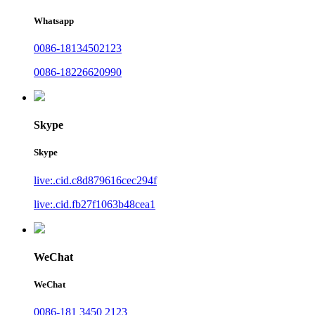
Whatsapp
0086-18134502123
0086-18226620990
Skype
Skype
live:.cid.c8d879616cec294f
live:.cid.fb27f1063b48cea1
WeChat
WeChat
0086-181 3450 2123