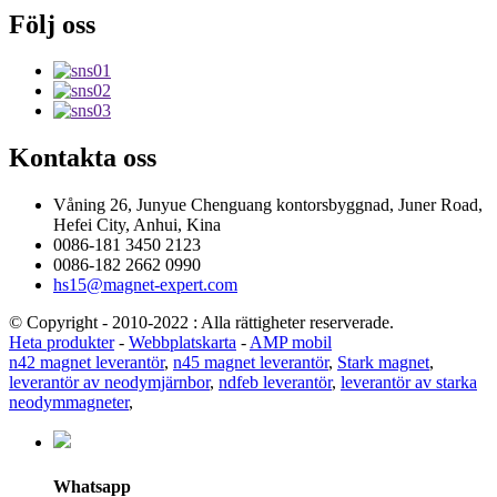
Följ oss
Kontakta oss
Våning 26, Junyue Chenguang kontorsbyggnad, Juner Road,
Hefei City, Anhui, Kina
0086-181 3450 2123
0086-182 2662 0990
hs15@magnet-expert.com
© Copyright - 2010-2022 : Alla rättigheter reserverade.
Heta produkter
-
Webbplatskarta
-
AMP mobil
n42 magnet leverantör
,
n45 magnet leverantör
,
Stark magnet
,
leverantör av neodymjärnbor
,
ndfeb leverantör
,
leverantör av starka
neodymmagneter
,
Whatsapp