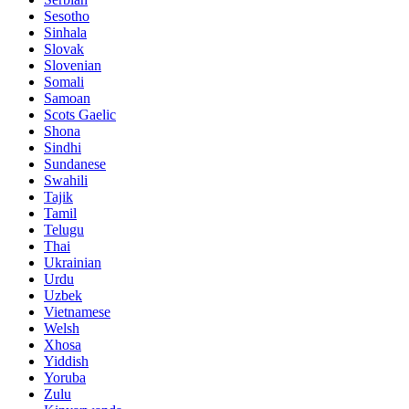
Sesotho
Sinhala
Slovak
Slovenian
Somali
Samoan
Scots Gaelic
Shona
Sindhi
Sundanese
Swahili
Tajik
Tamil
Telugu
Thai
Ukrainian
Urdu
Uzbek
Vietnamese
Welsh
Xhosa
Yiddish
Yoruba
Zulu