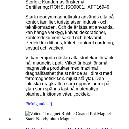
Storlek: Kundernas önskemål
Certifiering: ROHS, ISO9001, IAFT16949
Stark neodymmagnetkruka används ofta på
kontor, familjer, turistplatser, industri- och
teknikområden. Och de är lätta att använda,
kan hänga verktyg, knivar, dekorationer,
kontorsdokument säkert och bekvämt.
Perfekt för ditt hus, köket, kontoret i ordning,
snyggt och vackert.
Vi kan erbjuda nästan alla storlekar försänkt
hål magnetisk pott. Vilket är bäst för små
magnetiska produkter med maximal
draghållfasthet (helst när de är i direkt med
ferromagnetisk t.ex. mjukt stålyta). Den
faktiska dragkraften som uppnås beror på
ytan som spänns fast på materialtyp,
planhet, friktionsnivåer, tjocklek.
förfrågan
detalj