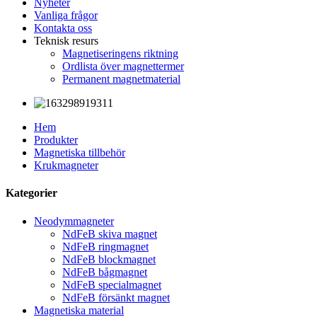
Nyheter
Vanliga frågor
Kontakta oss
Teknisk resurs
Magnetiseringens riktning
Ordlista över magnettermer
Permanent magnetmaterial
Hem
Produkter
Magnetiska tillbehör
Krukmagneter
Kategorier
Neodymmagneter
NdFeB skiva magnet
NdFeB ringmagnet
NdFeB blockmagnet
NdFeB bågmagnet
NdFeB specialmagnet
NdFeB försänkt magnet
Magnetiska material