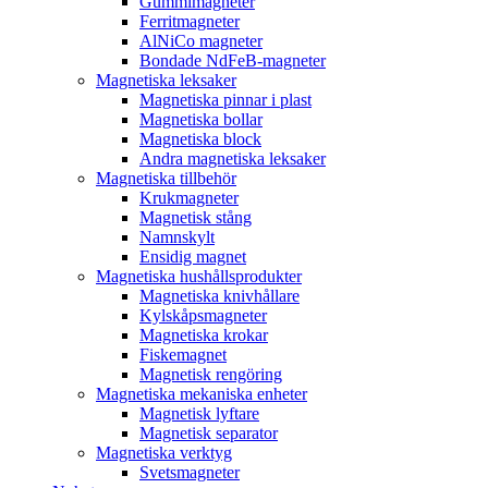
Gummimagneter
Ferritmagneter
AlNiCo magneter
Bondade NdFeB-magneter
Magnetiska leksaker
Magnetiska pinnar i plast
Magnetiska bollar
Magnetiska block
Andra magnetiska leksaker
Magnetiska tillbehör
Krukmagneter
Magnetisk stång
Namnskylt
Ensidig magnet
Magnetiska hushållsprodukter
Magnetiska knivhållare
Kylskåpsmagneter
Magnetiska krokar
Fiskemagnet
Magnetisk rengöring
Magnetiska mekaniska enheter
Magnetisk lyftare
Magnetisk separator
Magnetiska verktyg
Svetsmagneter