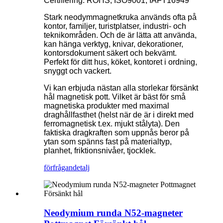
Certifiering: ROHS, ISO9001, IAFT16949
Stark neodymmagnetkruka används ofta på
kontor, familjer, turistplatser, industri- och
teknikområden. Och de är lätta att använda,
kan hänga verktyg, knivar, dekorationer,
kontorsdokument säkert och bekvämt.
Perfekt för ditt hus, köket, kontoret i ordning,
snyggt och vackert.
Vi kan erbjuda nästan alla storlekar försänkt
hål magnetisk pott. Vilket är bäst för små
magnetiska produkter med maximal
draghållfasthet (helst när de är i direkt med
ferromagnetisk t.ex. mjukt stålyta). Den
faktiska dragkraften som uppnås beror på
ytan som spänns fast på materialtyp,
planhet, friktionsnivåer, tjocklek.
förfrågan
detalj
Neodymium runda N52-magneter