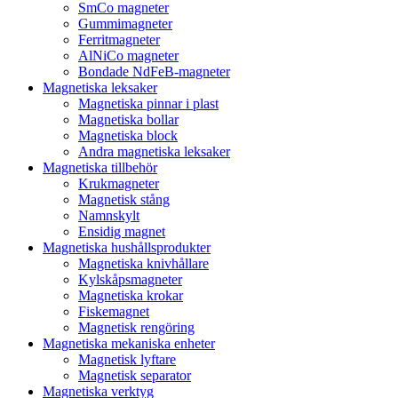
SmCo magneter
Gummimagneter
Ferritmagneter
AlNiCo magneter
Bondade NdFeB-magneter
Magnetiska leksaker
Magnetiska pinnar i plast
Magnetiska bollar
Magnetiska block
Andra magnetiska leksaker
Magnetiska tillbehör
Krukmagneter
Magnetisk stång
Namnskylt
Ensidig magnet
Magnetiska hushållsprodukter
Magnetiska knivhållare
Kylskåpsmagneter
Magnetiska krokar
Fiskemagnet
Magnetisk rengöring
Magnetiska mekaniska enheter
Magnetisk lyftare
Magnetisk separator
Magnetiska verktyg