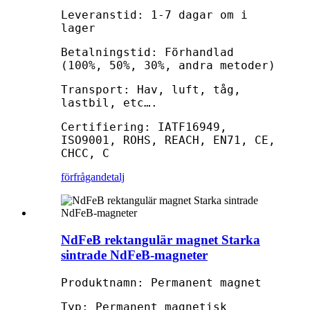
Leveranstid: 1-7 dagar om i
lager
Betalningstid: Förhandlad
(100%, 50%, 30%, andra metoder)
Transport: Hav, luft, tåg,
lastbil, etc….
Certifiering: IATF16949,
ISO9001, ROHS, REACH, EN71, CE,
CHCC, C
förfrågan
detalj
NdFeB rektangulär magnet Starka
sintrade NdFeB-magneter
Produktnamn: Permanent magnet
Typ: Permanent magnetisk