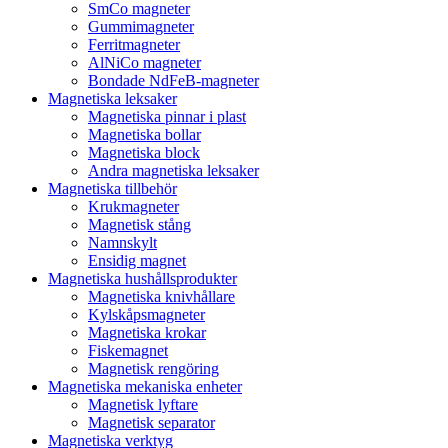
SmCo magneter
Gummimagneter
Ferritmagneter
AlNiCo magneter
Bondade NdFeB-magneter
Magnetiska leksaker
Magnetiska pinnar i plast
Magnetiska bollar
Magnetiska block
Andra magnetiska leksaker
Magnetiska tillbehör
Krukmagneter
Magnetisk stång
Namnskylt
Ensidig magnet
Magnetiska hushållsprodukter
Magnetiska knivhållare
Kylskåpsmagneter
Magnetiska krokar
Fiskemagnet
Magnetisk rengöring
Magnetiska mekaniska enheter
Magnetisk lyftare
Magnetisk separator
Magnetiska verktyg