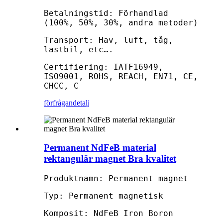
Betalningstid: Förhandlad
(100%, 50%, 30%, andra metoder)
Transport: Hav, luft, tåg,
lastbil, etc….
Certifiering: IATF16949,
ISO9001, ROHS, REACH, EN71, CE,
CHCC, C
förfrågan
detalj
Permanent NdFeB material
rektangulär magnet Bra kvalitet
Produktnamn: Permanent magnet
Typ: Permanent magnetisk
Komposit: NdFeB Iron Boron