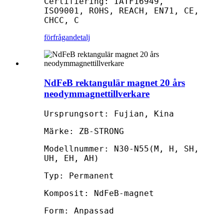
Certifiering: IATF16949,
ISO9001, ROHS, REACH, EN71, CE,
CHCC, C
förfrågan
detalj
NdFeB rektangulär magnet 20 års
neodymmagnettillverkare
Ursprungsort: Fujian, Kina
Märke: ZB-STRONG
Modellnummer: N30-N55(M, H, SH,
UH, EH, AH)
Typ: Permanent
Komposit: NdFeB-magnet
Form: Anpassad