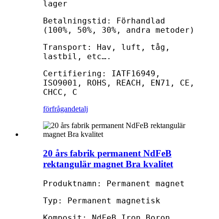
lager
Betalningstid: Förhandlad
(100%, 50%, 30%, andra metoder)
Transport: Hav, luft, tåg,
lastbil, etc….
Certifiering: IATF16949,
ISO9001, ROHS, REACH, EN71, CE,
CHCC, C
förfrågan
detalj
20 års fabrik permanent NdFeB
rektangulär magnet Bra kvalitet
Produktnamn: Permanent magnet
Typ: Permanent magnetisk
Komposit: NdFeB Iron Boron