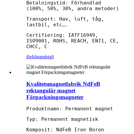
Betalningstid: Förhandlad
(100%, 50%, 30%, andra metoder)
Transport: Hav, luft, tåg,
lastbil, etc….
Certifiering: IATF16949,
ISO9001, ROHS, REACH, EN71, CE,
CHCC, C
förfrågan
detalj
Kvalitetsmagnetfabrik NdFeB
rektangulär magnet
Förpackningsmagneter
Produktnamn: Permanent magnet
Typ: Permanent magnetisk
Komposit: NdFeB Iron Boron