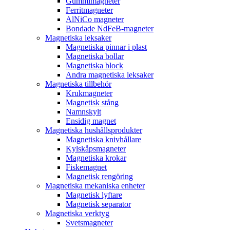
Gummimagneter
Ferritmagneter
AlNiCo magneter
Bondade NdFeB-magneter
Magnetiska leksaker
Magnetiska pinnar i plast
Magnetiska bollar
Magnetiska block
Andra magnetiska leksaker
Magnetiska tillbehör
Krukmagneter
Magnetisk stång
Namnskylt
Ensidig magnet
Magnetiska hushållsprodukter
Magnetiska knivhållare
Kylskåpsmagneter
Magnetiska krokar
Fiskemagnet
Magnetisk rengöring
Magnetiska mekaniska enheter
Magnetisk lyftare
Magnetisk separator
Magnetiska verktyg
Svetsmagneter