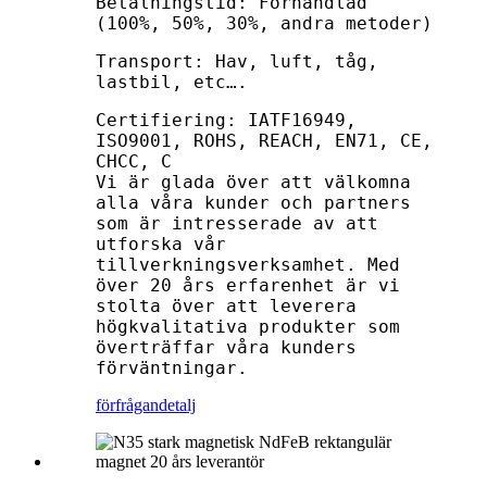
Betalningstid: Förhandlad
(100%, 50%, 30%, andra metoder)
Transport: Hav, luft, tåg,
lastbil, etc….
Certifiering: IATF16949,
ISO9001, ROHS, REACH, EN71, CE,
CHCC, C
Vi är glada över att välkomna
alla våra kunder och partners
som är intresserade av att
utforska vår
tillverkningsverksamhet. Med
över 20 års erfarenhet är vi
stolta över att leverera
högkvalitativa produkter som
överträffar våra kunders
förväntningar.
förfrågan
detalj