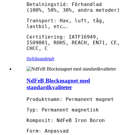
Betalningstid: Förhandlad
(100%, 50%, 30%, andra metoder)
Transport: Hav, luft, tåg,
lastbil, etc….
Certifiering: IATF16949,
ISO9001, ROHS, REACH, EN71, CE,
CHCC, C
förfrågan
detalj
NdFeB Blockmagnet med
standardkvaliteter
Produktnamn: Permanent magnet
Typ: Permanent magnetisk
Komposit: NdFeB Iron Boron
Form: Anpassad