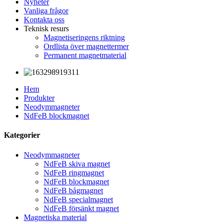
Nyheter
Vanliga frågor
Kontakta oss
Teknisk resurs
Magnetiseringens riktning
Ordlista över magnettermer
Permanent magnetmaterial
Hem
Produkter
Neodymmagneter
NdFeB blockmagnet
Kategorier
Neodymmagneter
NdFeB skiva magnet
NdFeB ringmagnet
NdFeB blockmagnet
NdFeB bågmagnet
NdFeB specialmagnet
NdFeB försänkt magnet
Magnetiska material