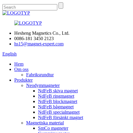
Hesheng Magnetics Co., Ltd.
0086-181 3450 2123
hs15@magnet-expert.com
English
Hem
Om oss
Fabriksrundtur
Produkter
Neodymmagneter
NdFeB skiva magnet
NdFeB ringmagnet
NdFeB blockmagnet
NdFeB bågmagnet
NdFeB specialmagnet
NdFeB försänkt magnet
Magnetiska material
SmCo magneter