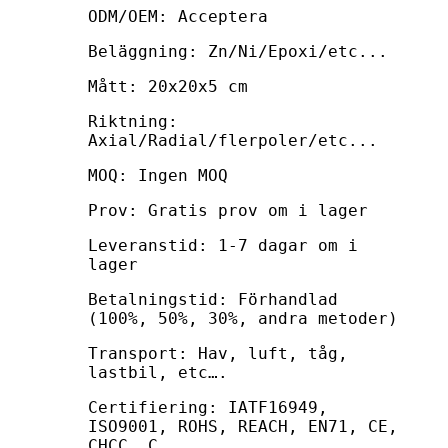
ODM/OEM: Acceptera
Beläggning: Zn/Ni/Epoxi/etc...
Mått: 20x20x5 cm
Riktning:
Axial/Radial/flerpoler/etc...
MOQ: Ingen MOQ
Prov: Gratis prov om i lager
Leveranstid: 1-7 dagar om i
lager
Betalningstid: Förhandlad
(100%, 50%, 30%, andra metoder)
Transport: Hav, luft, tåg,
lastbil, etc….
Certifiering: IATF16949,
ISO9001, ROHS, REACH, EN71, CE,
CHCC, C