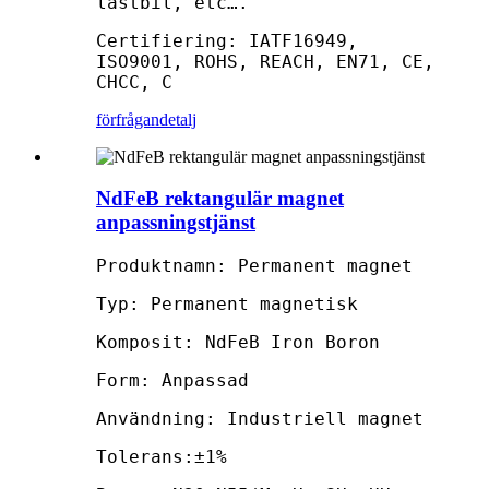
lastbil, etc….
Certifiering: IATF16949,
ISO9001, ROHS, REACH, EN71, CE,
CHCC, C
förfrågan
detalj
NdFeB rektangulär magnet
anpassningstjänst
Produktnamn: Permanent magnet
Typ: Permanent magnetisk
Komposit: NdFeB Iron Boron
Form: Anpassad
Användning: Industriell magnet
Tolerans:±1%